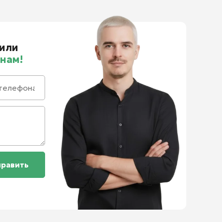
или
нам!