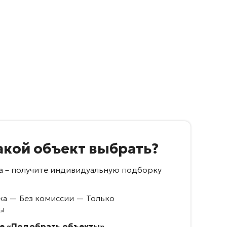
акой объект выбрать?
са – получите индивидуальную подборку
а — Без комиссии — Только
ы
е «Подобрать объекты»