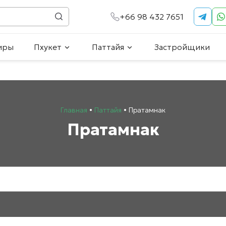
+66 98 432 7651
иры
Пхукет
Паттайя
Застройщики
Главная
•
Паттайя
•
Пратамнак
Пратамнак