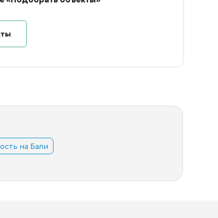
кты
сть на Бали