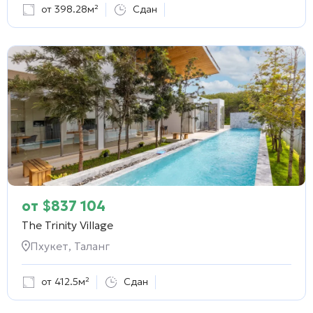
от 398.28м²
Сдан
от
$
837 104
The Trinity Village
Пхукет, Таланг
от 412.5м²
Сдан