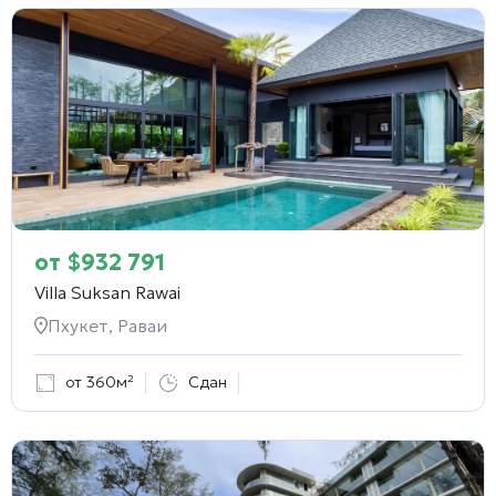
от
$
932 791
Villa Suksan Rawai
Пхукет, Раваи
от 360м²
Сдан