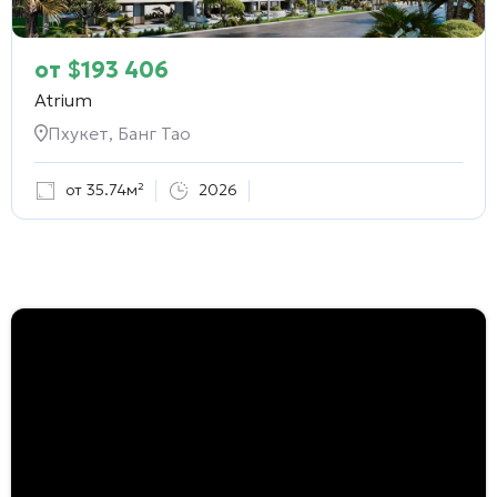
от
$
193 406
Atrium
Пхукет, Банг Тао
от 35.74м²
2026