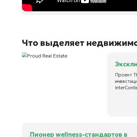
Что выделяет недвижимос
Эксклю
Проект Th
инвестици
InterCont
Пионер wellness-стандартов в