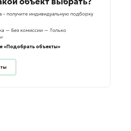
акой объект выбрать?
са – получите индивидуальную подборку
а — Без комиссии — Только
ы
е «Подобрать объекты»
кты