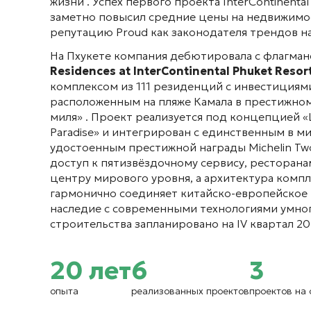
жизни . Успех первого проекта InterContinental
заметно повысил средние цены на недвижимос
репутацию Proud как законодателя трендов на
На Пхукете компания дебютировала с флагма
Residences at InterContinental Phuket Resor
комплексом из 111 резиденций с инвестициями
расположенным на пляже Камала в престижно
миля» . Проект реализуется под концепцией «Li
Paradise» и интегрирован с единственным в мир
удостоенным престижной награды Michelin Two
доступ к пятизвёздочному сервису, ресторанам 
центру мирового уровня, а архитектура комплек
гармонично соединяет китайско-европейское 
наследие с современными технологиями умног
строительства запланировано на IV квартал 202
20 лет
6
3
опыта
реализованных проектов
проектов на 