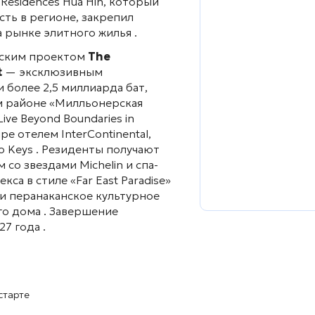
 Residences Hua Hin, который
ть в регионе, закрепил
 рынке элитного жилья .
нским проектом
The
t
— эксклюзивным
 более 2,5 миллиарда бат,
м районе «Милльонерская
ve Beyond Boundaries in
е отелем InterContinental,
 Keys . Резиденты получают
со звездами Michelin и спа-
са в стиле «Far East Paradise»
и перанаканское культурное
о дома . Завершение
7 года .
старте