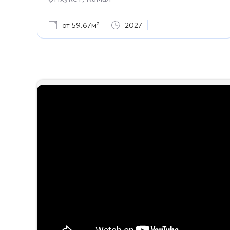
от 59.67м²
2027