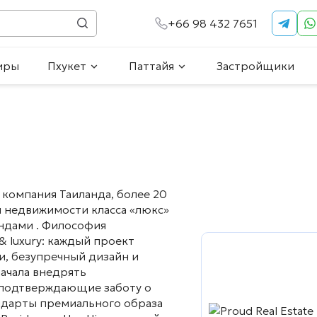
+66 98 432 7651
иры
Пхукет
Паттайя
Застройщики
компания Таиланда, более 20
 недвижимости класса «люкс»
ндами . Философия
& luxury: каждый проект
, безупречный дизайн и
начала внедрять
n, подтверждающие заботу о
андарты премиального образа